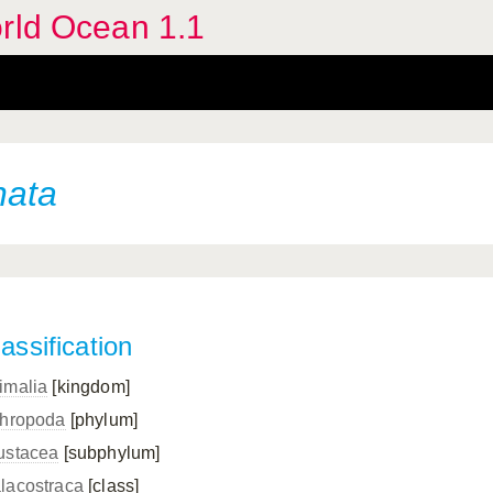
orld Ocean 1.1
nata
assification
imalia
[kingdom]
thropoda
[phylum]
ustacea
[subphylum]
lacostraca
[class]