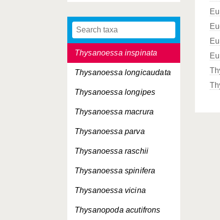
Eu
Thysanoessa gregaria
Eu
Thysanoessa inermis
Eu
Thysanoessa inspinata
Eu
Th
Thysanoessa longicaudata
Th
Thysanoessa longipes
Thysanoessa macrura
Thysanoessa parva
Thysanoessa raschii
Thysanoessa spinifera
Thysanoessa vicina
Thysanopoda acutifrons