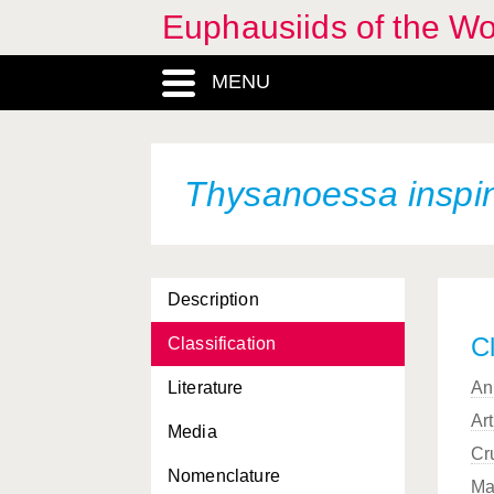
Euphausiids of the W
Stylocheiron armatum
Stylocheiron carinatum
MENU
Stylocheiron elongatum
Stylocheiron indicum
Thysanoessa inspi
Stylocheiron insulare
Stylocheiron longicorne
Stylocheiron maximum
Description
Stylocheiron
Cl
Classification
microphthalma
Literature
An
Stylocheiron robustum
Ar
Media
Stylocheiron suhmi
Cr
Nomenclature
Tessarabrachion oculatum
Ma