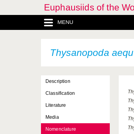
Euphausiids of the W
Stylocheiron suhmi
MENU
Tessarabrachion oculatum
Thysanoessa gregaria
Thysanoessa inermis
Thysanopoda aequa
Thysanoessa inspinata
Thysanoessa longicaudata
Description
Thysanoessa longipes
Th
Classification
Thysanoessa macrura
Th
Literature
Thysanoessa parva
Th
Media
Thysanoessa raschii
Th
Th
Nomenclature
Thysanoessa spinifera