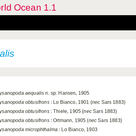
orld Ocean 1.1
lis
ysanopoda
aequalis
n. sp. Hansen, 1905
ysanopoda obtusifrons
: Lo Bianco, 1901 (
nec
Sars 1883)
ysanopoda obtusifrons
: Thiele, 1905 (
nec
Sars 1883)
ysanopoda obtusifrons
: Ortmann, 1905 (
nec
Sars 1883)
ysanopoda microphthalma
: Lo Bianco, 1903