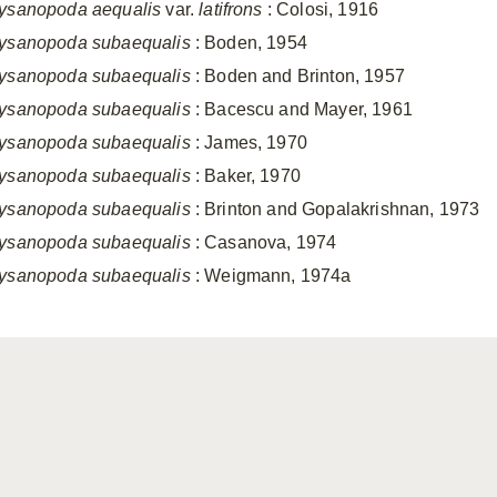
ysanopoda
aequalis
var.
latifrons
: Colosi, 1916
ysanopoda
subaequalis
: Boden, 1954
ysanopoda
subaequalis
: Boden and Brinton, 1957
ysanopoda
subaequalis
: Bacescu and Mayer, 1961
ysanopoda
subaequalis
: James, 1970
ysanopoda
subaequalis
: Baker, 1970
ysanopoda subaequalis
: Brinton and Gopalakrishnan, 1973
ysanopoda subaequalis
: Casanova, 1974
ysanopoda
subaequalis
: Weigmann, 1974a