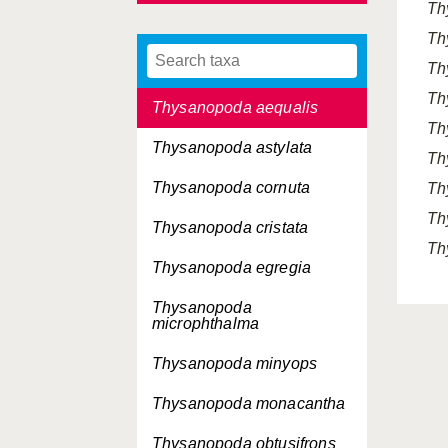
Th
Thysanoessa vicina
Th
Thysanopoda acutifrons
Th
Th
Thysanopoda aequalis
Th
Thysanopoda astylata
Th
Thysanopoda cornuta
Th
Th
Thysanopoda cristata
Th
Thysanopoda egregia
Thysanopoda
microphthalma
Thysanopoda minyops
Thysanopoda monacantha
Thysanopoda obtusifrons